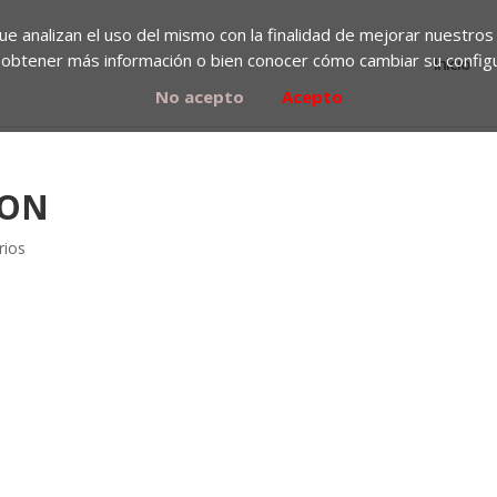
que analizan el uso del mismo con la finalidad de mejorar nuestros
obtener más información o bien conocer cómo cambiar su config
Inicio
No acepto
Acepto
GON
rios